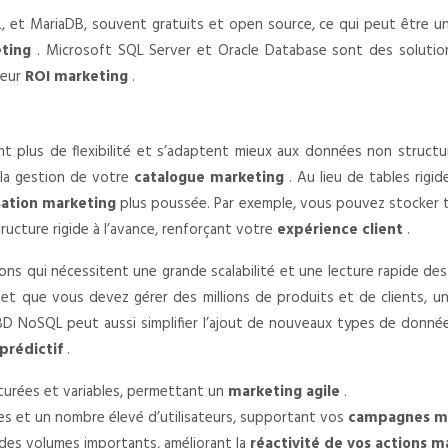
, et MariaDB, souvent gratuits et open source, ce qui peut être un
eting
. Microsoft SQL Server et Oracle Database sont des solutio
leur
ROI marketing
.
t plus de flexibilité et s’adaptent mieux aux données non struct
nt la gestion de votre
catalogue marketing
. Au lieu de tables rig
sation marketing
plus poussée. Par exemple, vous pouvez stocker to
tructure rigide à l’avance, renforçant votre
expérience client
.
ns qui nécessitent une grande scalabilité et une lecture rapide de
e et que vous devez gérer des millions de produits et de clients,
BD NoSQL peut aussi simplifier l’ajout de nouveaux types de donn
prédictif
.
turées et variables, permettant un
marketing agile
.
s et un nombre élevé d’utilisateurs, supportant vos
campagnes ma
des volumes importants, améliorant la
réactivité de vos actions 