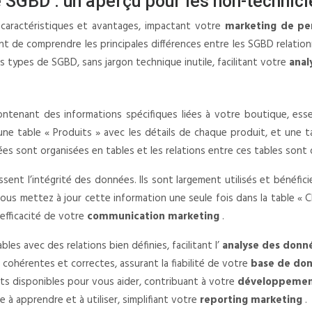
 SGBD : un aperçu pour les non-technici
 caractéristiques et avantages, impactant votre
marketing de p
tant de comprendre les principales différences entre les SGBD relati
s types de SGBD, sans jargon technique inutile, facilitant votre
anal
contenant des informations spécifiques liées à votre boutique, es
une table « Produits » avec les détails de chaque produit, et une t
ées sont organisées en tables et les relations entre ces tables sont 
issent l’intégrité des données. Ils sont largement utilisés et bénéf
 vous mettez à jour cette information une seule fois dans la table «
’efficacité de votre
communication marketing
.
les avec des relations bien définies, facilitant l’
analyse des donn
cohérentes et correctes, assurant la fiabilité de votre
base de do
s disponibles pour vous aider, contribuant à votre
développemen
 à apprendre et à utiliser, simplifiant votre
reporting marketing
.