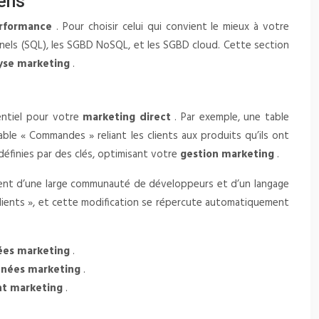
ens
erformance
. Pour choisir celui qui convient le mieux à votre
onnels (SQL), les SGBD NoSQL, et les SGBD cloud. Cette section
yse marketing
.
sentiel pour votre
marketing direct
. Par exemple, une table
able « Commandes » reliant les clients aux produits qu’ils ont
définies par des clés, optimisant votre
gestion marketing
.
icient d’une large communauté de développeurs et d’un langage
 Clients », et cette modification se répercute automatiquement
ées marketing
.
nnées marketing
.
t marketing
.