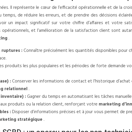
es. Il représente le cœur de l’efficacité opérationnelle et de la c
emps, de réduire les erreurs, et de prendre des décisions éclairé
ir un impact significatif sur votre chiffre d’affaires et votre sat
 opérationnels, et l’amélioration de la satisfaction client sont a
ting
.
 ruptures :
Connaître précisément les quantités disponibles pour ch
ace.
 les produits les plus populaires et les périodes de forte demande 
ase) :
Conserver les informations de contact et l’historique d’acha
g relationnel
.
inventaire) :
Gagner du temps en automatisant les tâches manuelles
x produits ou la relation client, renforçant votre
marketing d’in
bles :
Disposer d’informations précises et à jour vous permet de pr
rketing stratégique
.