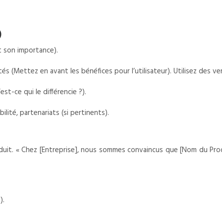
)
t son importance).
s (Mettez en avant les bénéfices pour l’utilisateur). Utilisez des ver
st-ce qui le différencie ?).
ilité, partenariats (si pertinents).
oduit. « Chez [Entreprise], nous sommes convaincus que [Nom du Produ
).