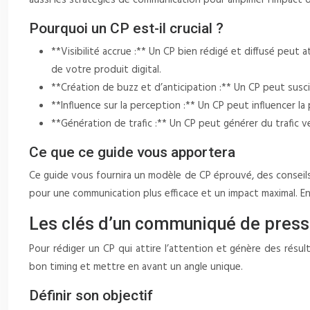
aussi les stratégies de communication pour amplifier l’impact d
Pourquoi un CP est-il crucial ?
**Visibilité accrue :** Un CP bien rédigé et diffusé peut 
de votre produit digital.
**Création de buzz et d’anticipation :** Un CP peut susci
**Influence sur la perception :** Un CP peut influencer l
**Génération de trafic :** Un CP peut générer du trafic 
Ce que ce guide vous apportera
Ce guide vous fournira un modèle de CP éprouvé, des conseils 
pour une communication plus efficace et un impact maximal. E
Les clés d’un communiqué de presse
Pour rédiger un CP qui attire l’attention et génère des résultat
bon timing et mettre en avant un angle unique.
Définir son objectif