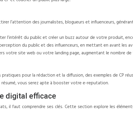
u CP et toucher un public plus large.
attirer l’attention des journalistes, blogueurs et influenceurs, généra
ter l’intérêt du public et créer un buzz autour de votre produit, enc
a perception du public et des influenceurs, en mettant en avant les a
vers votre site web ou votre landing page, augmentant le nombre de 
pratiques pour la rédaction et la diffusion, des exemples de CP réuss
n résumé, vous serez apte à booster votre e-reputation.
 digital efficace
s, il faut comprendre ses clés. Cette section explore les éléments cruc