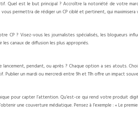
if. Quel est le but principal ? Accroître la notoriété de votre mar
f vous permettra de rédiger un CP ciblé et pertinent, qui maximisera
 votre CP ? Visez-vous les journalistes spécialisés, les blogueurs inf
 les canaux de diffusion les plus appropriés.
le lancement, pendant, ou après ? Chaque option a ses atouts. Choi
if. Publier un mardi ou mercredi entre 9h et 11h offre un impact souv
nique pour capter l’attention. Qu’est-ce qui rend votre produit digi
tenir une couverture médiatique. Pensez à l’exemple : « Le premier