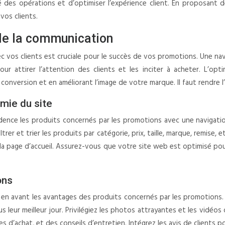
é des opérations et d’optimiser l’expérience client. En proposant 
vos clients.
 de la communication
vos clients est cruciale pour le succès de vos promotions. Une navi
our attirer l’attention des clients et les inciter à acheter. L’op
onversion et en améliorant l’image de votre marque. Il faut rendre l’
omie du site
nce les produits concernés par les promotions avec une navigation cl
rer et trier les produits par catégorie, prix, taille, marque, remise, e
la page d’accueil. Assurez-vous que votre site web est optimisé pour 
ons
avant les avantages des produits concernés par les promotions. Mette
us leur meilleur jour. Privilégiez les photos attrayantes et les vidé
s d’achat, et des conseils d’entretien. Intégrez les avis de clients p