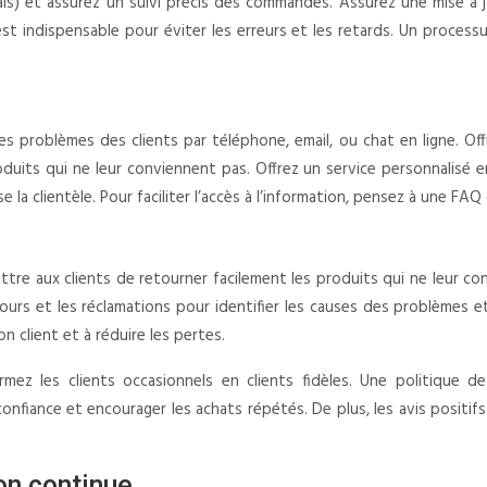
elais) et assurez un suivi précis des commandes. Assurez une mise à 
t indispensable pour éviter les erreurs et les retards. Un proces
problèmes des clients par téléphone, email, ou chat en ligne. Offre
roduits qui ne leur conviennent pas. Offrez un service personnalisé
ise la clientèle. Pour faciliter l’accès à l’information, pensez à une F
tre aux clients de retourner facilement les produits qui ne leur co
etours et les réclamations pour identifier les causes des problèmes e
n client et à réduire les pertes.
ez les clients occasionnels en clients fidèles. Une politique de 
nfiance et encourager les achats répétés. De plus, les avis positifs 
on continue