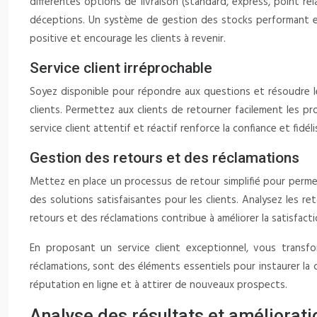
différentes options de livraison (standard, express, point r
déceptions. Un système de gestion des stocks performant es
positive et encourage les clients à revenir.
Service client irréprochable
Soyez disponible pour répondre aux questions et résoudre les 
clients. Permettez aux clients de retourner facilement les p
service client attentif et réactif renforce la confiance et fidél
Gestion des retours et des réclamations
Mettez en place un processus de retour simplifié pour permet
des solutions satisfaisantes pour les clients. Analysez les r
retours et des réclamations contribue à améliorer la satisfactio
En proposant un service client exceptionnel, vous transform
réclamations, sont des éléments essentiels pour instaurer la co
réputation en ligne et à attirer de nouveaux prospects.
Analyse des résultats et améliorati