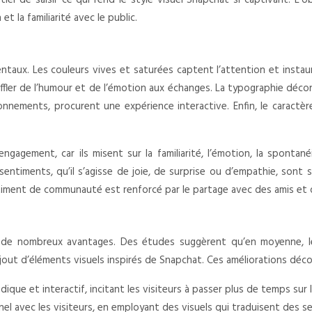
ntiel de saisir ce qui rend le style visuel Snapchat si captivant. 
et la familiarité avec le public.
taux. Les couleurs vives et saturées captent l’attention et instaur
uffler de l’humour et de l’émotion aux échanges. La typographie déc
ronnements, procurent une expérience interactive. Enfin, le caract
gagement, car ils misent sur la familiarité, l’émotion, la spontané
entiments, qu’il s’agisse de joie, de surprise ou d’empathie, sont s
entiment de communauté est renforcé par le partage avec des amis et
 de nombreux avantages. Des études suggèrent qu’en moyenne, l
jout d’éléments visuels inspirés de Snapchat. Ces améliorations déco
dique et interactif, incitant les visiteurs à passer plus de temps sur 
nnel avec les visiteurs, en employant des visuels qui traduisent des s