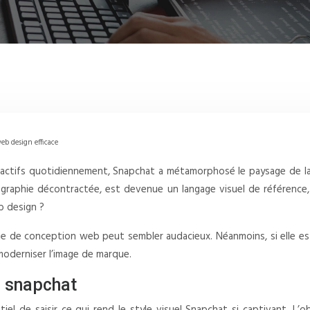
b design efficace
s actifs quotidiennement, Snapchat a métamorphosé le paysage de la
pographie décontractée, est devenue un langage visuel de référence
b design ?
e de conception web peut sembler audacieux. Néanmoins, si elle est
e moderniser l’image de marque.
e snapchat