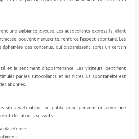
L’objectif n’est pas de reproduire mécaniquement des éléments
ent une ambiance joyeuse. Les autocollants expressifs, allant
ontractée, souvent manuscrite, renforce l’aspect spontané. Les
ère éphémère des contenus, qui disparaissent après un certain
ité et le sentiment d’appartenance. Les visiteurs identifient
timulés par les autocollants et les filtres. La spontanéité est
 des abonnés.
es sites web ciblant un public jeune peuvent observer une
ulent des atouts suivants :
la plateforme.
entiments.