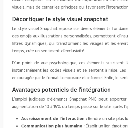
Avant d’explorer les techniques d’incorporation, il est esse
visuels, mais de cerner les principes qui favorisent l’interaction 
Décortiquer le style visuel snapchat
Le style visuel Snapchat repose sur divers éléments fondamen
des emojis aux illustrations personnalisées, permettent d’ins
filtres dynamiques, qui transforment les visages et les envi
temps, crée un sentiment d’exclusivité.
D’un point de vue psychologique, ces éléments suscitent l’en
instantanément les codes visuels et se sentent à l’aise. Les s
encouragée par le format temporaire et informel. Enfin, le s
Avantages potentiels de l’intégration
L’emploi judicieux d’éléments Snapchat PNG peut apporter
augmentation de 10 à 15% du temps passé sur le site après l’a
Accroissement de l’interaction :
Rendre un site plus lu
Communication plus humaine :
Établir un lien émotio