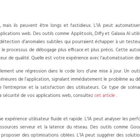
is ils peuvent être longs et fastidieux. L’IA peut automatiser l
applications web. Des outils comme Applitools, Diffy et Galaxia AI ut
 la détection d’anomalies subtiles qui pourraient échapper à un test
le processus de débogage plus efficace et plus précis. Cette autom
teur de qualité. Quelle est votre expérience avec l’automatisation d
lement une régression dans le code lors d’une mise à jour. Un outil
rieures de l’application, signalant immédiatement le problème au dé
l’entreprise et la satisfaction des utilisateurs. Ce type de scénari
a sécurité de vos applications web, consultez
cet article
.
e expérience utilisateur fluide et rapide. L’IA peut analyser les pe
ssources serveur et la latence du réseau. Des outils comme Googl
proposer des optimisations ciblées. L’IA peut suggérer des solutions