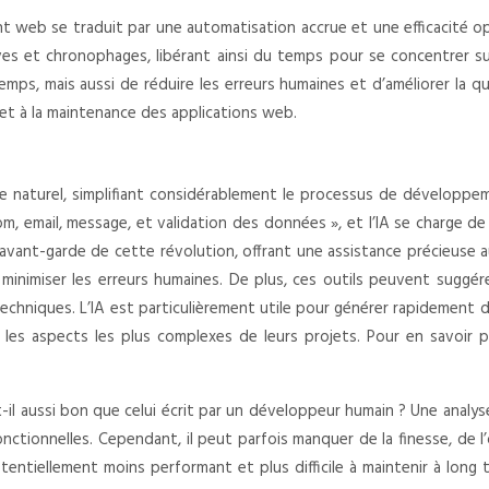
pement web se traduit par une automatisation accrue et une efficacit
ves et chronophages, libérant ainsi du temps pour se concentrer su
, mais aussi de réduire les erreurs humaines et d’améliorer la qua
et à la maintenance des applications web.
e naturel, simplifiant considérablement le processus de développem
om, email, message, et validation des données », et l’IA se charge 
avant-garde de cette révolution, offrant une assistance précieuse 
inimiser les erreurs humaines. De plus, ces outils peuvent suggér
s techniques. L’IA est particulièrement utile pour générer rapideme
les aspects les plus complexes de leurs projets. Pour en savoir p
-il aussi bon que celui écrit par un développeur humain ? Une analyse
ctionnelles. Cependant, il peut parfois manquer de la finesse, de l’
ntiellement moins performant et plus difficile à maintenir à long t